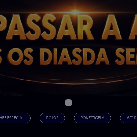
HEF ESPECIAL
ROLOS
POKE/TIGELA
WOK