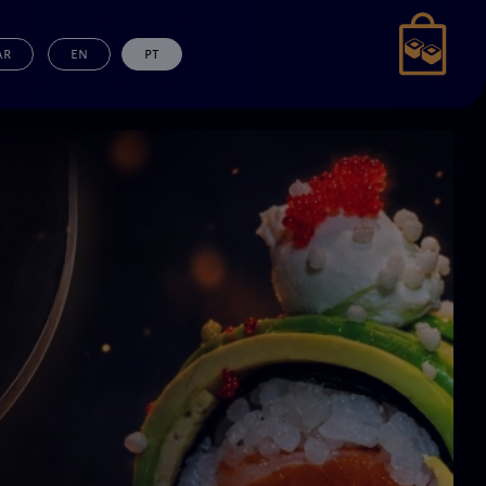
ar
en
pt